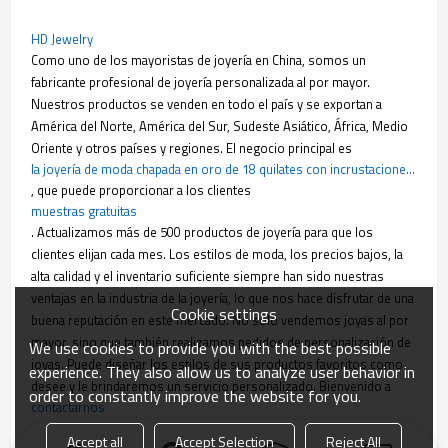
HD Jewelry
Como uno de los mayoristas de joyería en China, somos un
fabricante profesional de joyería personalizada al por mayor.
Nuestros productos se venden en todo el país y se exportan a
América del Norte, América del Sur, Sudeste Asiático, África, Medio
Oriente y otros países y regiones. El negocio principal es
la joyería de moda chapada en oro de 18 quilates con incrustaciones de circonio
, que puede proporcionar a los clientes
muestras gratuitas
. Actualizamos más de 500 productos de joyería para que los
clientes elijan cada mes. Los estilos de moda, los precios bajos, la
alta calidad y el inventario suficiente siempre han sido nuestras
ventajas en la industria de la joyería, lo que nos hace disfrutar de una
Cookie settings
buena reputación en este mercado. No solo vendemos joyas al por
mayor, sino que también realizamos pedidos de personalización de
We use cookies to provide you with the best possible
joyas. Puede diseñar los estilos de sus productos favoritos como
experience. They also allow us to analyze user behavior in
desee y le brindaremos un servicio personalizado. Bienvenido a
order to constantly improve the website for you.
contactarnos
para pedir joyería de moda.
Accept all
Accept Selection
Reject All