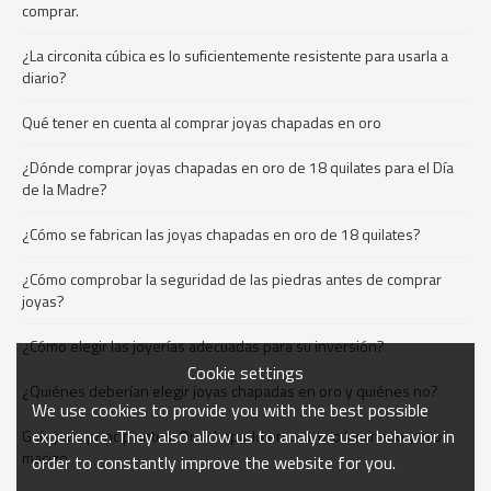
comprar.
¿La circonita cúbica es lo suficientemente resistente para usarla a
diario?
Qué tener en cuenta al comprar joyas chapadas en oro
¿Dónde comprar joyas chapadas en oro de 18 quilates para el Día
de la Madre?
¿Cómo se fabrican las joyas chapadas en oro de 18 quilates?
¿Cómo comprobar la seguridad de las piedras antes de comprar
joyas?
¿Cómo elegir las joyerías adecuadas para su inversión?
Cookie settings
¿Quiénes deberían elegir joyas chapadas en oro y quiénes no?
We use cookies to provide you with the best possible
experience. They also allow us to analyze user behavior in
Guía para principiantes: Oro chapado en oro, oro laminado y oro
macizo
order to constantly improve the website for you.