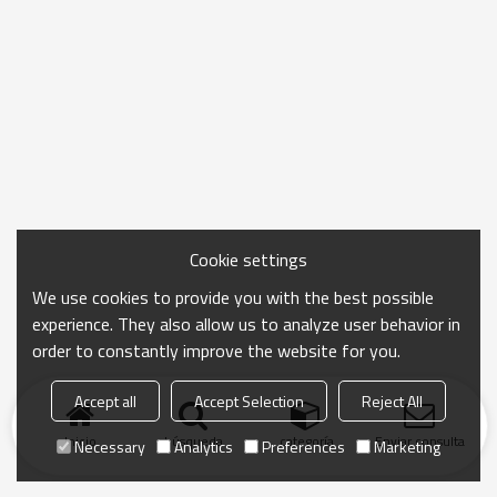
Cookie settings
We use cookies to provide you with the best possible
experience. They also allow us to analyze user behavior in
order to constantly improve the website for you.
Accept all
Accept Selection
Reject All
Inicio
búsqueda
categoría
Enviar consulta
Necessary
Analytics
Preferences
Marketing